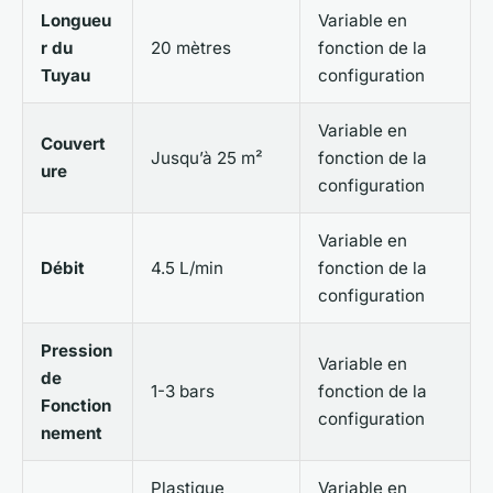
Longueu
Variable en
r du
20 mètres
fonction de la
Tuyau
configuration
Variable en
Couvert
Jusqu’à 25 m²
fonction de la
ure
configuration
Variable en
Débit
4.5 L/min
fonction de la
configuration
Pression
Variable en
de
1-3 bars
fonction de la
Fonction
configuration
nement
Plastique
Variable en